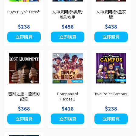
Puyo Puyo™Tetris®
女神異聞錄5亂戰:
女神異聞錄5皇家
魅影攻手
版
$238
$458
$438
立即購買
立即購買
立即購買
審判之逝：湮滅的
Company of
Two Point Campus
記憶
Heroes 3
$368
$418
$238
立即購買
立即購買
立即購買