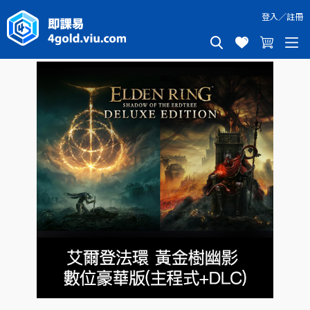
登入
／
註冊
艾爾登法環 黃金樹幽影 數位豪華版 STEAM