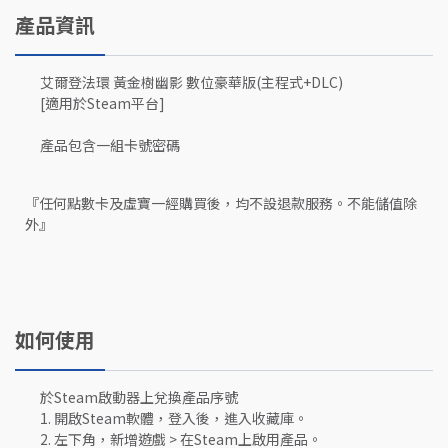
產品資訊
艾爾登法環 黃金樹幽影 數位豪華版(主程式+DLC)
[適用於Steam平台]
產品包含一組卡號密碼
『任何點數卡及虛寶一經購買後，均不設退款服務。不能儲值除
外』
如何使用
於Steam啟動器上兌換產品序號
1. 開啟Steam軟體，登入後，進入收藏庫。
2. 左下角，新增遊戲 > 在Steam上啟用產品。