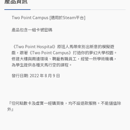
產品資訊
Two Point Campus [適用於Steam平台]
產品包含一組卡號密碼
《Two Point Hospital》原班人馬帶來別出新意的模擬遊
戲，跟著《Two Point Campus》打造你的夢幻大學校園。
修建大樓與周邊環境、聘雇教職員工，經營一所學術機構，
為學生提供各種天馬行空的課程。
發行日期: 2022 年 8 月 9 日
『任何點數卡及虛寶一經購買後，均不設退款服務。不能儲值除
外』