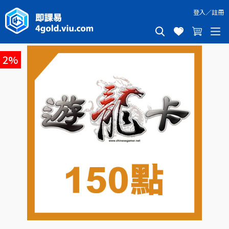
登入
／
註冊
遊龍卡150點
2%