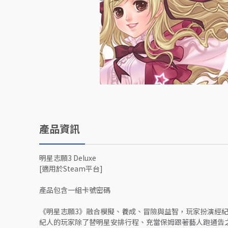
產品資訊
明星志願3 Deluxe
[適用於Steam平台]
產品包含一組卡號密碼
《明星志願3》融合模擬、養成、冒險與益智，玩家扮演經
紀人的玩家除了替明星安排行程、充當保姆跟著藝人跑通告