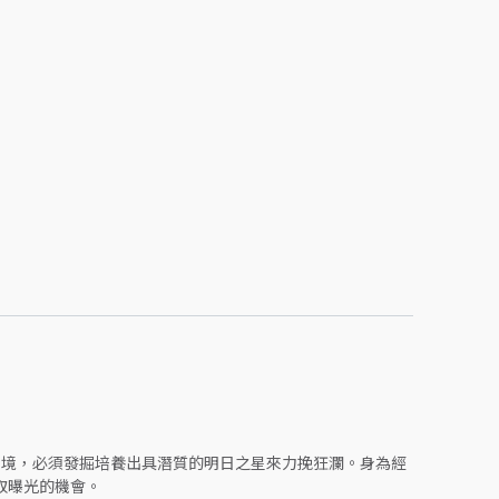
困境，必須發掘培養出具潛質的明日之星來力挽狂瀾。身為經
取曝光的機會。