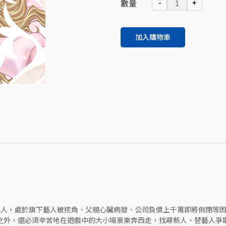
數量
-
+
加入購物車
紀人，處於旗下藝人被挖角、父親心臟病發、公司負債上千萬即將倒閉等
之外，還必須辛苦地在遊戲中的大小場景東奔西走，找尋新人、替藝人爭