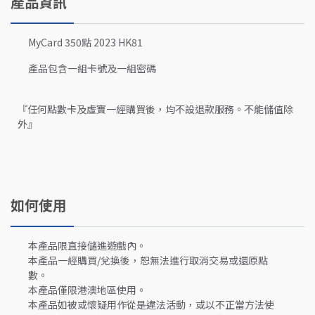
產品資訊
MyCard 350點 2023 HK81
產品包含一組卡號及一組密碼
『任何點數卡及虛寶一經購買後，均不設退款服務。不能儲值除
外』
如何使用
本產品限直接儲進遊戲內。
本產品一經購買/兌換後，恕無法進行取消交易或還原點
數。
本產品僅限港澳地區使用。
本產品如被或懷疑用作從是違法活動，或以不正當方法使