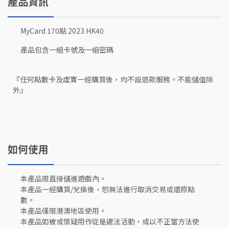
產品資訊
MyCard 170點 2023 HK40
產品包含一組卡號及一組密碼
『任何點數卡及虛寶一經購買後，均不設退款服務。不能儲值除
外』
如何使用
本產品限直接儲進遊戲內。
本產品一經購買/兌換後，恕無法進行取消交易或還原點
數。
本產品僅限港澳地區使用。
本產品如被或懷疑用作從是違法活動，或以不正當方法使