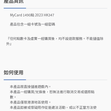
產品資訊
MyCard 1490點 2023 HK347
產品包含一組卡號及一組密碼
『任何點數卡及虛寶一經購買後，均不設退款服務。不能儲值除
外』
如何使用
本產品限直接儲進遊戲內。
本產品一經購買/兌換後，恕無法進行取消交易或還原點
數。
本產品僅限港澳地區使用。
本產品如被或懷疑用作從是違法活動，或以不正當方法使