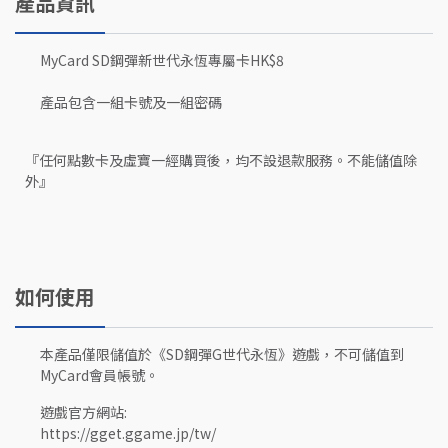
產品資訊
MyCard SD鋼彈新世代永恆專屬卡HK$8
產品包含一組卡號及一組密碼
『任何點數卡及虛寶一經購買後，均不設退款服務。不能儲值除
外』
如何使用
本產品僅限儲值於《SD鋼彈G世代永恆》遊戲，不可儲值到
MyCard會員帳號。
遊戲官方網站:
https://gget.ggame.jp/tw/