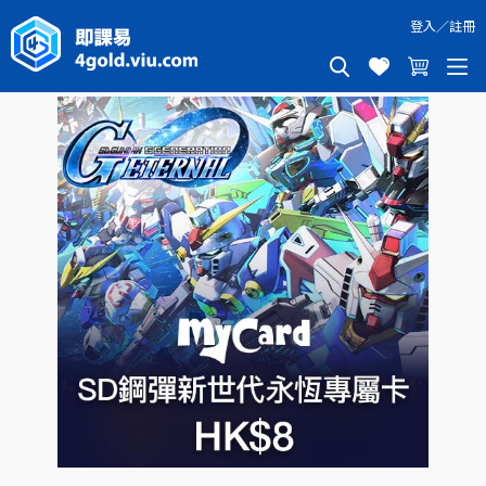
登入
／
註冊
SD鋼彈新世代永恆專屬卡HK$8