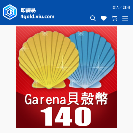
登入
／
註冊
GARENA貝殼幣140點