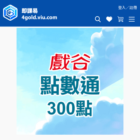
登入
／
註冊
戲谷點數通 300點