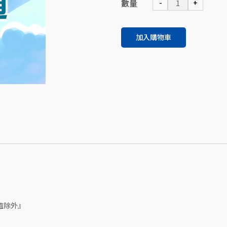
數量
-
+
加入購物車
值除外』